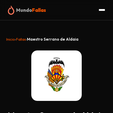
Mundo
Fallas
Inicio
Inicio
›
Fallas
›
Maestro Serrano de Aldaia
Fallas
Organigrama
Glosario
Truc
Blog