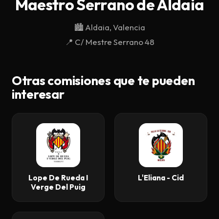
Maestro Serrano de Aldaia
Descargar
🏙️
Aldaia, Valencia
Contacto
📍
C/ Mestre Serrano 48
Otras comisiones que te pueden
interesar
Lope De Rueda I
L'Eliana - Cid
Verge Del Puig