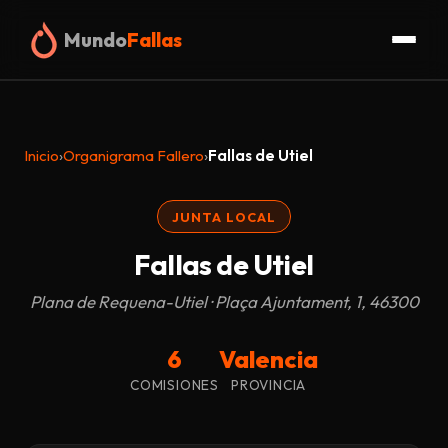
Mundo
Fallas
Inicio
Inicio
›
Organigrama Fallero
›
Fallas de Utiel
Fallas
JUNTA LOCAL
Organigrama
Fallas de Utiel
Glosario
Plana de Requena-Utiel · Plaça Ajuntament, 1, 46300
Truc
6
Valencia
COMISIONES
PROVINCIA
Blog