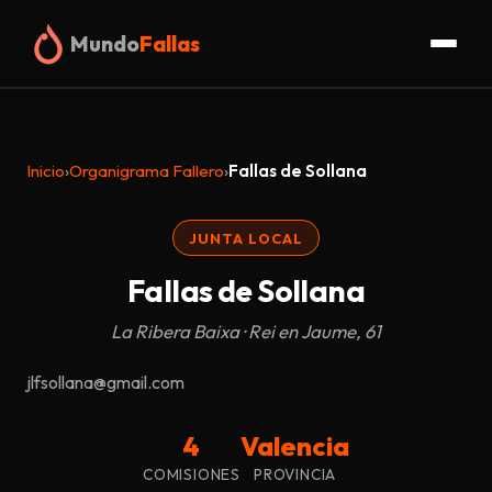
Mundo
Fallas
Inicio
Inicio
›
Organigrama Fallero
›
Fallas de Sollana
Fallas
JUNTA LOCAL
Organigrama
Fallas de Sollana
Glosario
La Ribera Baixa · Rei en Jaume, 61
Truc
jlfsollana@gmail.com
Blog
4
Valencia
COMISIONES
PROVINCIA