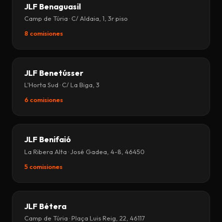
JLF Benaguasil
Camp de Túria · C/ Aldaia, 1, 3r piso
8 comisiones
JLF Benetússer
L'Horta Sud · C/ La Biga, 3
6 comisiones
JLF Benifaió
La Ribera Alta · José Gadea, 4-8, 46450
5 comisiones
JLF Bétera
Camp de Túria · Plaça Luis Reig, 22, 46117