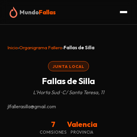
Mundo
Fallas
Inicio
Inicio
›
Organigrama Fallero
›
Fallas de Silla
Fallas
JUNTA LOCAL
Organigrama
Fallas de Silla
Glosario
L'Horta Sud · C/ Santa Teresa, 11
Truc
jlfallerasilla@gmail.com
Blog
7
Valencia
COMISIONES
PROVINCIA