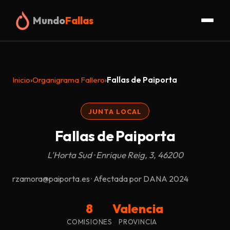
Mundo
Fallas
Inicio
Inicio
›
Organigrama Fallero
›
Fallas de Paiporta
Fallas
JUNTA LOCAL
Organigrama
Fallas de Paiporta
Glosario
L'Horta Sud · Enrique Reig, 3, 46200
Truc
rzamora@paiporta.es · Afectada por DANA 2024
Blog
8
Valencia
COMISIONES
PROVINCIA