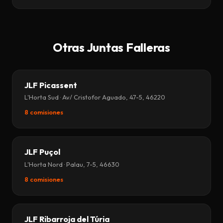
Otras Juntas Falleras
JLF Picassent
L'Horta Sud · Av/ Cristofor Aguado, 47-5, 46220
8 comisiones
JLF Puçol
L'Horta Nord · Palau, 7-5, 46630
8 comisiones
JLF Ribarroja del Túria