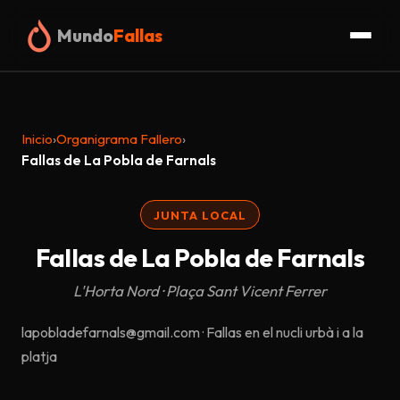
Mundo
Fallas
Inicio
Inicio
›
Organigrama Fallero
›
Fallas
Fallas de La Pobla de Farnals
Organigrama
JUNTA LOCAL
Fallas de La Pobla de Farnals
Glosario
L'Horta Nord · Plaça Sant Vicent Ferrer
Truc
lapobladefarnals@gmail.com · Fallas en el nucli urbà i a la
Blog
platja