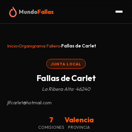
Mundo
Fallas
Inicio
Inicio
›
Organigrama Fallero
›
Fallas de Carlet
Fallas
JUNTA LOCAL
Organigrama
Fallas de Carlet
Glosario
La Ribera Alta · 46240
Truc
jlfcarlet@hotmail.com
Blog
7
Valencia
COMISIONES
PROVINCIA