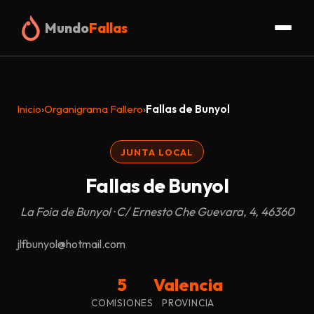
Mundo
Fallas
Inicio
Inicio
›
Organigrama Fallero
›
Fallas de Bunyol
Fallas
JUNTA LOCAL
Organigrama
Fallas de Bunyol
Glosario
La Foia de Bunyol · C/ Ernesto Che Guevara, 4, 46360
Truc
jlfbunyol@hotmail.com
Blog
5
Valencia
COMISIONES
PROVINCIA