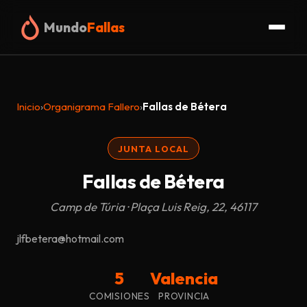
Mundo
Fallas
Inicio
Inicio
›
Organigrama Fallero
›
Fallas de Bétera
Fallas
JUNTA LOCAL
Organigrama
Fallas de Bétera
Glosario
Camp de Túria · Plaça Luis Reig, 22, 46117
Truc
jlfbetera@hotmail.com
Blog
5
Valencia
COMISIONES
PROVINCIA