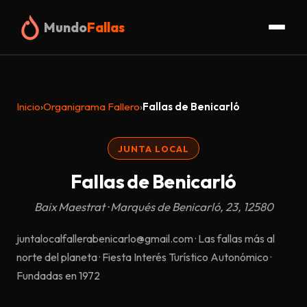
Mundo
Fallas
Inicio
Inicio
›
Organigrama Fallero
›
Fallas de Benicarló
Fallas
JUNTA LOCAL
Organigrama
Fallas de Benicarló
Glosario
Baix Maestrat · Marqués de Benicarló, 23, 12580
Truc
juntalocalfallerabenicarlo@gmail.com · Las fallas más al
norte del planeta · Fiesta Interés Turístico Autonómico ·
Blog
Fundadas en 1972