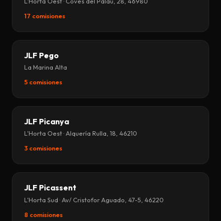
L'Horta Oest · Coves del Palau, 28, 46980
17 comisiones
JLF Pego
La Marina Alta
5 comisiones
JLF Picanya
L'Horta Oest · Alquería Rulla, 18, 46210
3 comisiones
JLF Picassent
L'Horta Sud · Av/ Cristofor Aguado, 47-5, 46220
8 comisiones