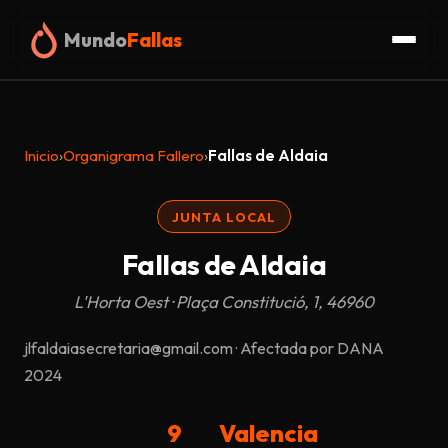
Mundo
Fallas
Inicio
Inicio
›
Organigrama Fallero
›
Fallas de Aldaia
Fallas
JUNTA LOCAL
Organigrama
Fallas de Aldaia
Glosario
L'Horta Oest · Plaça Constitució, 1, 46960
Truc
jlfaldaiasecretaria@gmail.com · Afectada por DANA
2024
Blog
9
Valencia