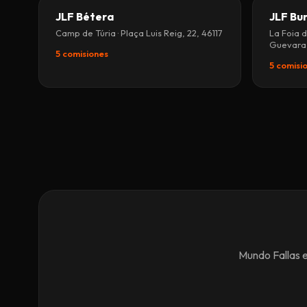
JLF Bétera
JLF Bu
Camp de Túria · Plaça Luis Reig, 22, 46117
La Foia d
Guevara,
5 comisiones
5 comisi
Mundo Fallas e