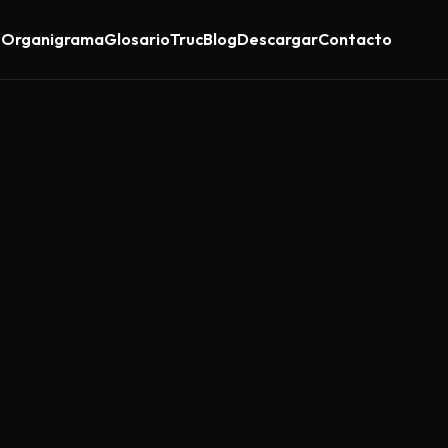
s
Organigrama
Glosario
Truc
Blog
Descargar
Contacto