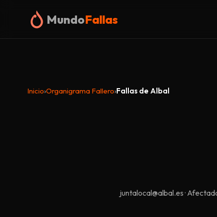
Mundo
Fallas
Inicio
›
Organigrama Fallero
›
Fallas de Albal
juntalocal@albal.es · Afect