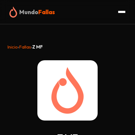
Mundo
Fallas
Inicio
Inicio
›
Fallas
›
Z MF
Fallas
Organigrama
Glosario
Truc
Blog