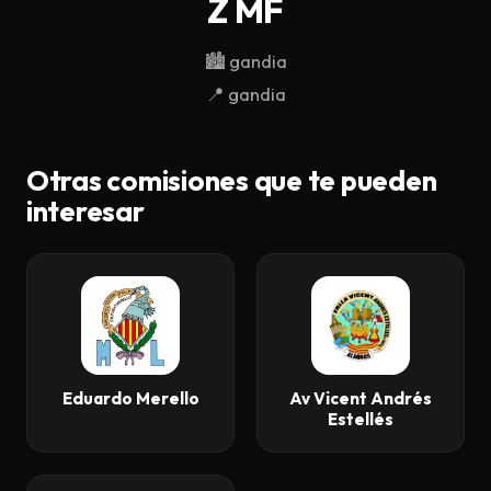
Z MF
Descargar
🏙️
gandia
Contacto
📍
gandia
Otras comisiones que te pueden
interesar
Eduardo Merello
Av Vicent Andrés
Estellés