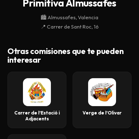
Primitiva Almussafes
Descargar
🏙️
Almussafes, Valencia
Contacto
📍
Carrer de Sant Roc, 16
Otras comisiones que te pueden
interesar
Carrer de l’Estació i
Verge de l’Olivar
Adjacents