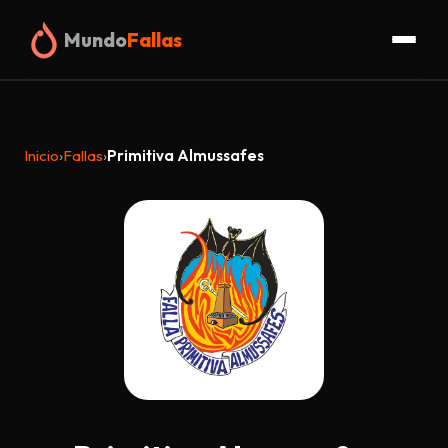
Mundo
Fallas
Inicio
Inicio
›
Fallas
›
Primitiva Almussafes
Fallas
Organigrama
Glosario
Truc
Blog