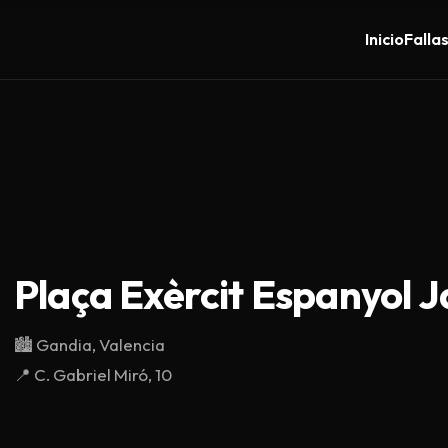
Inicio
Falla
Plaça Exèrcit Espanyol J
🏙️
Gandia, Valencia
📍
C. Gabriel Miró, 10