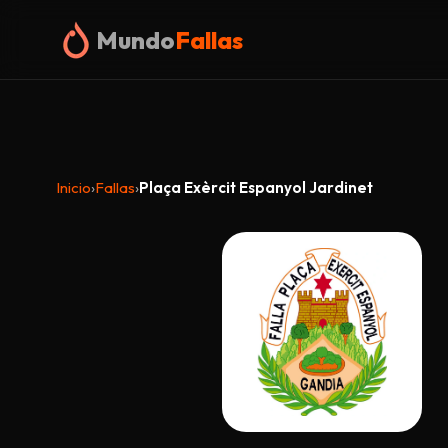
Mundo
Fallas
Inicio
›
Fallas
›
Plaça Exèrcit Espanyol Jardinet