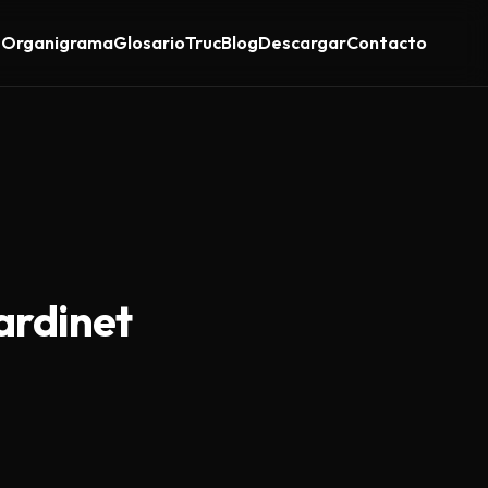
s
Organigrama
Glosario
Truc
Blog
Descargar
Contacto
ardinet