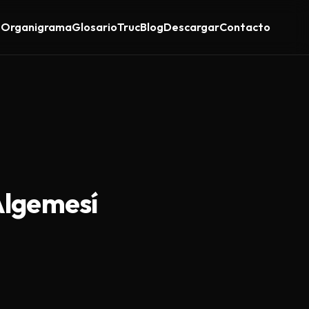
s
Organigrama
Glosario
Truc
Blog
Descargar
Contacto
Algemesí