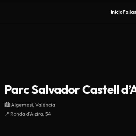
Inicio
Falla
Parc Salvador Castell d’
🏙️
Algemesí, València
📍
Ronda d'Alzira, 54