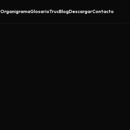
s
Organigrama
Glosario
Truc
Blog
Descargar
Contacto