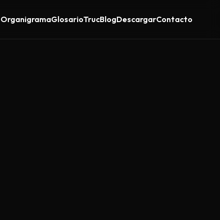
s
Organigrama
Glosario
Truc
Blog
Descargar
Contacto