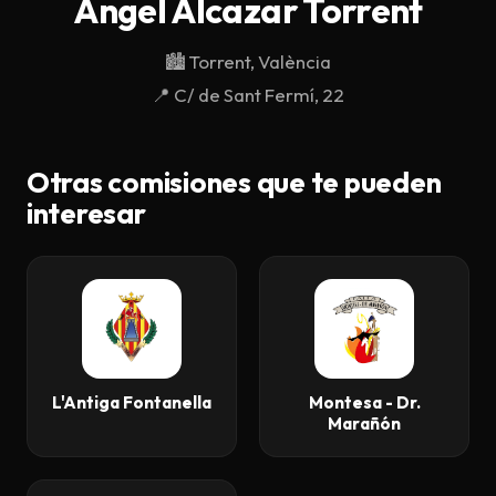
Angel Alcazar Torrent
Descargar
🏙️
Torrent, València
Contacto
📍
C/ de Sant Fermí, 22
Otras comisiones que te pueden
interesar
L'Antiga Fontanella
Montesa - Dr.
Marañón