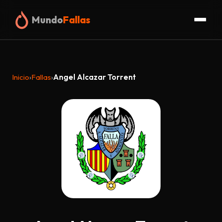
Mundo
Fallas
Inicio
Inicio
›
Fallas
›
Angel Alcazar Torrent
Fallas
Organigrama
Glosario
Truc
Blog