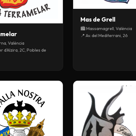
Mas de Grell
🏙️ Massamagrell, València
amelar
📍 Av. del Mediterrani, 26
rna, València
r d'Alzira, 2C, Pobles de