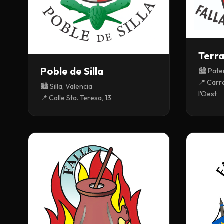
Terr
Poble de Silla
🏙️ Pate
📍 Carre
🏙️ Silla, Valencia
l'Oest
📍 Calle Sta. Teresa, 13