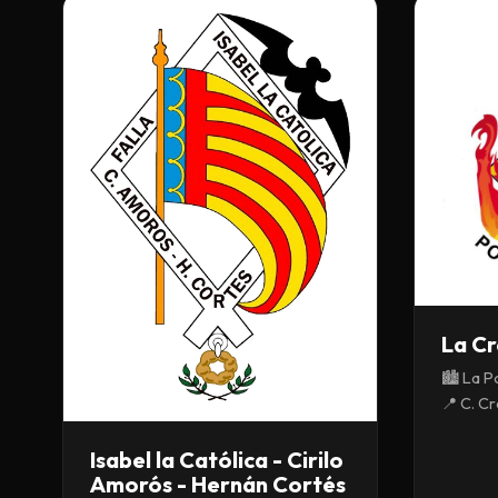
La C
🏙️ La P
📍 C. Cr
Isabel la Católica - Cirilo
Amorós - Hernán Cortés