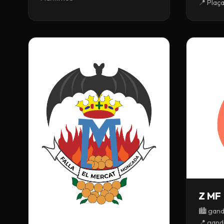
📍 Plaça
Z MF
🏙️ gand
📍 gand