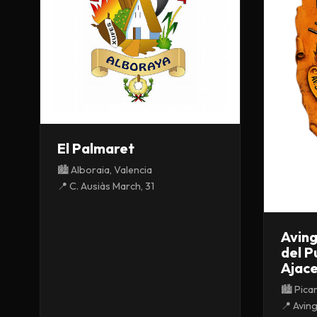
El Palmaret
🏙️ Alboraia, Valencia
📍 C. Ausiàs March, 31
Aving
del P
Ajac
🏙️ Pica
📍 Aving