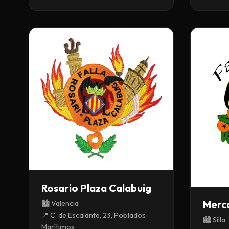
Rosario Plaza Calabuig
Merc
🏙️ Valencia
📍 C. de Escalante, 23, Poblados
🏙️ Silla
Marítimos