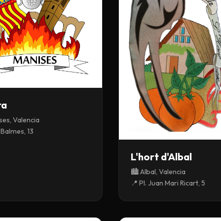
ra
ses, Valencia
 Balmes, 13
L'hort d'Albal
🏙️ Albal, Valencia
📍 Pl. Juan Mari Ricart, 5