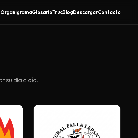
s
Organigrama
Glosario
Truc
Blog
Descargar
Contacto
 su día a día.