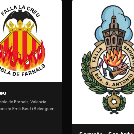
reu
obla de Farnals, Valencia
onista Emili Beut i Belenguer