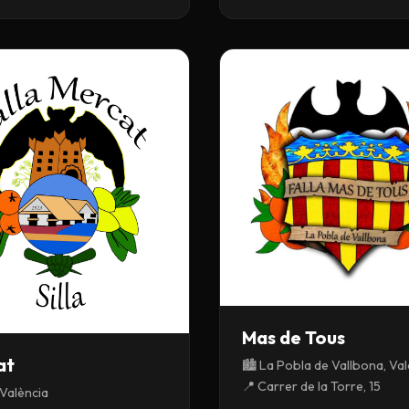
Mas de Tous
at
🏙️ La Pobla de Vallbona, Va
📍 Carrer de la Torre, 15
, València