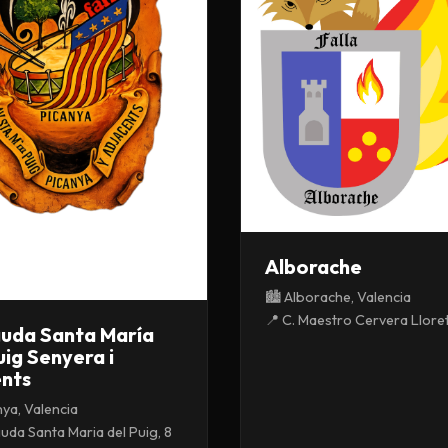
Alborache
🏙️ Alborache, Valencia
📍 C. Maestro Cervera Llore
uda Santa María
uig Senyera i
ents
nya, Valencia
uda Santa Maria del Puig, 8