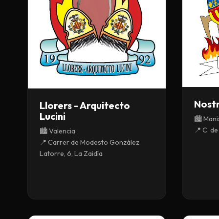
Nost
Llorers - Arquitecto
Lucini
🏙️ Mani
📍 C. de
🏙️ Valencia
📍 Carrer de Modesto González
Latorre, 6, La Zaidía