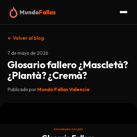
Mundo
Fallas
Inicio
← Volver al blog
Fallas
7 de mayo de 2026
Glosario fallero ¿Mascletà?
Organigrama
¿Plantà? ¿Cremà?
Glosario
Publicado por
Mundo Fallas Valencia
Truc
Blog